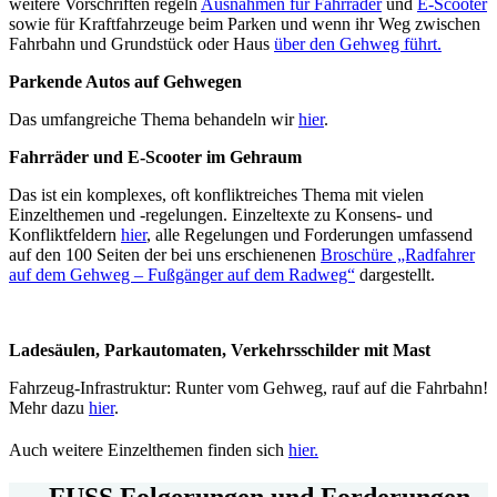
weitere Vorschriften regeln
Ausnahmen für Fahrräder
und
E-Scooter
sowie für Kraftfahrzeuge beim Parken und wenn ihr Weg zwischen
Fahrbahn und Grundstück oder Haus
über den Gehweg führt.
Parkende Autos auf Gehwegen
Das umfangreiche Thema behandeln wir
hier
.
Fahrräder und E-Scooter im Gehraum
Das ist ein komplexes, oft konfliktreiches Thema mit vielen
Einzelthemen und -regelungen. Einzeltexte zu Konsens- und
Konfliktfeldern
hier
, alle Regelungen und Forderungen umfassend
auf den 100 Seiten der bei uns erschienenen
Broschüre „Radfahrer
auf dem Gehweg – Fußgänger auf dem Radweg“
dargestellt.
Ladesäulen, Parkautomaten, Verkehrsschilder mit Mast
Fahrzeug-Infrastruktur: Runter vom Gehweg, rauf auf die Fahrbahn!
Mehr dazu
hier
.
Auch weitere Einzelthemen finden sich
hier
.
FUSS Folgerungen und Forderungen