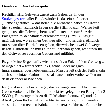
Gesetze und Verkehrsregeln
Rechtlich sind Gehwege zuerst zum Gehen da. In den
Straßengesetzen
aller Bundesländer ist das ein definierter
„Gemeingebrauch“ – das heißt, alle Menschen haben das Recht,
hier zu gehen. Zugleich haben sie die Pflicht dazu: „Wer zu Fuß
geht, muss die Gehwege benutzen“, lautet der erste Satz des
Paragrafen 25 der Straßenverkehrsordnung (StVO). Das gilt
natürlich nur, wo es einen Gehweg gibt – und selbstverständlich
muss man über Fahrbahnen gehen, die zwischen zwei Gehwegen
liegen. Grundsätzlich muss auf der Fahrbahn gehen, wer einen für
den Gehweg zu sperrigen Gegenstand mitführt.
Es gibt keine Regel dafür, wie man sich zu Fuß auf dem Gehweg zu
bewegen hat – rechts oder links, schnell oder langsam,
hintereinander oder nebeneinander. Meist regelt sich der Fußverkehr
auch so – einfach dadurch, dass alle aneinander vorbei wollen und
dazu einander ausweichen.
Es gibt aber auch keine Regel, die Gehwege ausdrücklich dem
Gehen vorbehält. Dies ist nur indirekt festgelegt in den Paragrafen 2
StVO („Fahrzeuge müssen die Fahrbahnen benutzen“) und 12
Abs.4: „Zum Parken ist der rechte Seitenstreifen, … zu benutzen, …
sonst ist an den rechten Fahrbahnrand heranzufahren.“ Zahlreiche