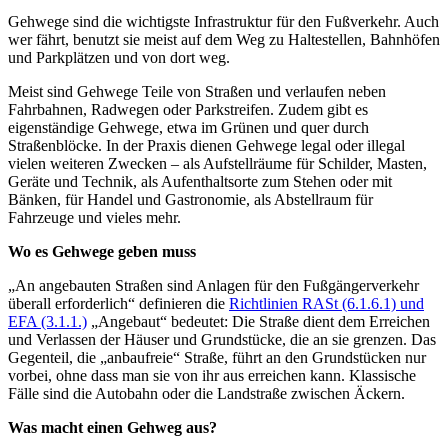
Gehwege sind die wichtigste Infrastruktur für den Fußverkehr. Auch
wer fährt, benutzt sie meist auf dem Weg zu Haltestellen, Bahnhöfen
und Parkplätzen und von dort weg.
Meist sind Gehwege Teile von Straßen und verlaufen neben
Fahrbahnen, Radwegen oder Parkstreifen. Zudem gibt es
eigenständige Gehwege, etwa im Grünen und quer durch
Straßenblöcke. In der Praxis dienen Gehwege legal oder illegal
vielen weiteren Zwecken – als Aufstellräume für Schilder, Masten,
Geräte und Technik, als Aufenthaltsorte zum Stehen oder mit
Bänken, für Handel und Gastronomie, als Abstellraum für
Fahrzeuge und vieles mehr.
Wo es Gehwege geben muss
„An angebauten Straßen sind Anlagen für den Fußgängerverkehr
überall erforderlich“ definieren die
Richtlinien RASt (6.1.6.1) und
EFA (3.1.1.)
„Angebaut“ bedeutet: Die Straße dient dem Erreichen
und Verlassen der Häuser und Grundstücke, die an sie grenzen. Das
Gegenteil, die „anbaufreie“ Straße, führt an den Grundstücken nur
vorbei, ohne dass man sie von ihr aus erreichen kann. Klassische
Fälle sind die Autobahn oder die Landstraße zwischen Äckern.
Was macht einen Gehweg aus?