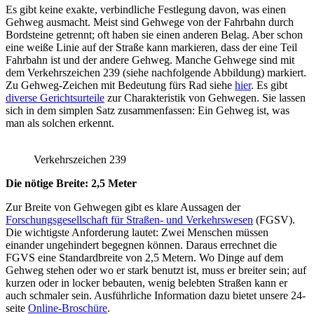
Es gibt keine exakte, verbindliche Festlegung davon, was einen
Gehweg ausmacht. Meist sind Gehwege von der Fahrbahn durch
Bordsteine getrennt; oft haben sie einen anderen Belag. Aber schon
eine weiße Linie auf der Straße kann markieren, dass der eine Teil
Fahrbahn ist und der andere Gehweg. Manche Gehwege sind mit
dem Verkehrszeichen 239 (siehe nachfolgende Abbildung) markiert.
Zu Gehweg-Zeichen mit Bedeutung fürs Rad siehe
hier
. Es gibt
diverse Gerichtsurteile
zur Charakteristik von Gehwegen. Sie lassen
sich in dem simplen Satz zusammenfassen: Ein Gehweg ist, was
man als solchen erkennt.
Verkehrszeichen 239
Die nötige Breite: 2,5 Meter
Zur Breite von Gehwegen gibt es klare Aussagen der
Forschungsgesellschaft für Straßen- und Verkehrswesen
(FGSV).
Die wichtigste Anforderung lautet: Zwei Menschen müssen
einander ungehindert begegnen können. Daraus errechnet die
FGVS eine Standardbreite von 2,5 Metern. Wo Dinge auf dem
Gehweg stehen oder wo er stark benutzt ist, muss er breiter sein; auf
kurzen oder in locker bebauten, wenig belebten Straßen kann er
auch schmaler sein. Ausführliche Information dazu bietet unsere 24-
seite
Online-Broschüre
.