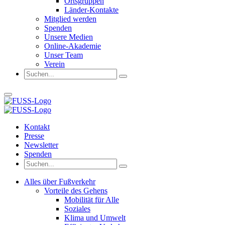
Ortsgruppen
Länder-Kontakte
Mitglied werden
Spenden
Unsere Medien
Online-Akademie
Unser Team
Verein
Kontakt
Presse
Newsletter
Spenden
Alles über Fußverkehr
Vorteile des Gehens
Mobilität für Alle
Soziales
Klima und Umwelt