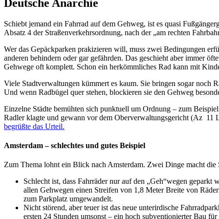
Deutsche Anarchie
Schiebt jemand ein Fahrrad auf dem Gehweg, ist es quasi Fußgängerg
Absatz 4 der Straßenverkehrsordnung, nach der „am rechten Fahrbah
Wer das Gepäckparken prakizieren will, muss zwei Bedingungen erfüll
anderen behindern oder gar gefährden. Das geschieht aber immer öfter,
Gehwege oft komplett. Schon ein herkömmliches Rad kann mit Kinder
Viele Stadtverwaltungen kümmert es kaum. Sie bringen sogar noch R
Und wenn Radbügel quer stehen, blockieren sie den Gehweg besond
Einzelne Städte bemühten sich punktuell um Ordnung – zum Beispiel G
Radler klagte und gewann vor dem Oberverwaltungsgericht (Az 11 LA
begrüßte das Urteil.
Amsterdam – schlechtes und gutes Beispiel
Zum Thema lohnt ein Blick nach Amsterdam. Zwei Dinge macht die Sta
Schlecht ist, dass Fahrräder nur auf den „Geh“wegen geparkt w
allen Gehwegen einen Streifen von 1,8 Meter Breite von Rädern
zum Parkplatz umgewandelt.
Nicht störend, aber teuer ist das neue unterirdische Fahrradpa
ersten 24 Stunden umsonst – ein hoch subventionierter Bau für I