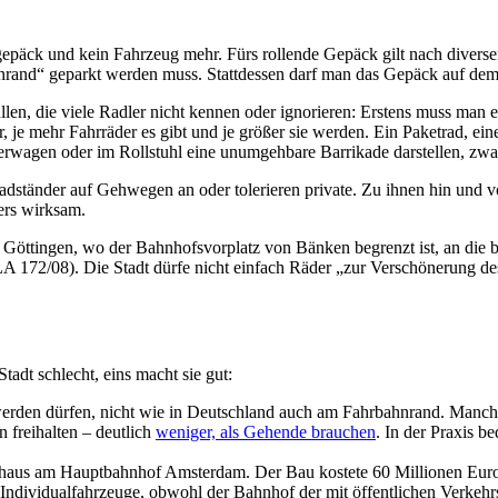
epäck und kein Fahrzeug mehr. Fürs rollende Gepäck gilt nach diverse
nrand“ geparkt werden muss. Stattdessen darf man das Gepäck auf de
en, die viele Radler nicht kennen oder ignorieren: Erstens muss man e
 je mehr Fahrräder es gibt und je größer sie werden. Ein Paketrad, eine
wagen oder im Rollstuhl eine unumgehbare Barrikade darstellen, zwan
adständer auf Gehwegen an oder tolerieren private. Zu ihnen hin und 
ers wirksam.
öttingen, wo der Bahnhofsvorplatz von Bänken begrenzt ist, an die bal
 172/08). Die Stadt dürfe nicht einfach Räder „zur Verschönerung de
dt schlecht, eins macht sie gut:
erden dürfen, nicht wie in Deutschland auch am Fahrbahnrand. Manche 
 freihalten – deutlich
weniger, als Gehende brauchen
. In der Praxis b
rkhaus am Hauptbahnhof Amsterdam. Der Bau kostete 60 Millionen Euro, j
ndividualfahrzeuge, obwohl der Bahnhof der mit öffentlichen Verkehrsmit