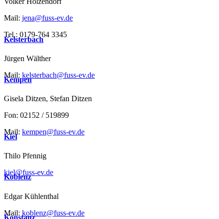
Volker Holzendorf
Mail:
jena@fuss-ev.de
Tel.: 0179-764 3345
Kelsterbach
Jürgen Wälther
Mail:
kelsterbach@fuss-ev.de
Kempen
Gisela Ditzen, Stefan Ditzen
Fon: 02152 / 519899
Mail:
kempen@fuss-ev.de
Kiel
Thilo Pfennig
kiel@fuss-ev.de
Koblenz
Edgar Kühlenthal
Mail:
koblenz@fuss-ev.de
Konstanz