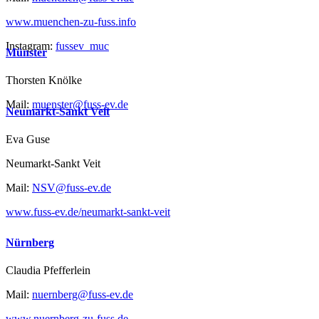
www.muenchen-zu-fuss.info
Instagram:
fussev_muc
Münster
Thorsten Knölke
Mail:
muenster@fuss-ev.de
Neumarkt-Sankt Veit
Eva Guse
Neumarkt-Sankt Veit
Mail:
NSV@fuss-ev.de
www.fuss-ev.de/neumarkt-sankt-veit
Nürnberg
Claudia Pfefferlein
Mail:
nuernberg@fuss-ev.de
www.nuernberg-zu-fuss.de