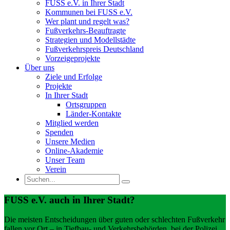
FUSS e.V. in Ihrer Stadt
Kommunen bei FUSS e.V.
Wer plant und regelt was?
Fußverkehrs-Beauftragte
Strategien und Modellstädte
Fußverkehrspreis Deutschland
Vorzeigeprojekte
Über uns
Ziele und Erfolge
Projekte
In Ihrer Stadt
Ortsgruppen
Länder-Kontakte
Mitglied werden
Spenden
Unsere Medien
Online-Akademie
Unser Team
Verein
FUSS e.V. auch in Ihrer Stadt?
Die meisten Entscheidungen über guten oder schlechten Fußverkehr
fallen vor Ort – in Tiefbau- und Verkehrsbehörden, bei der Polizei,