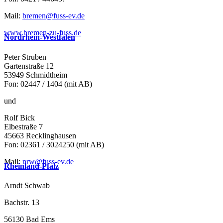
Mail:
bremen@fuss-ev.de
www.bremen-zu-fuss.de
Nordrhein-Westfalen
Peter Struben
Gartenstraße 12
53949 Schmidtheim
Fon: 02447 / 1404 (mit AB)
und
Rolf Bick
Elbestraße 7
45663 Recklinghausen
Fon: 02361 / 3024250 (mit AB)
Mail:
nrw@fuss-ev.de
Rheinland-Pfalz
Arndt Schwab
Bachstr. 13
56130 Bad Ems