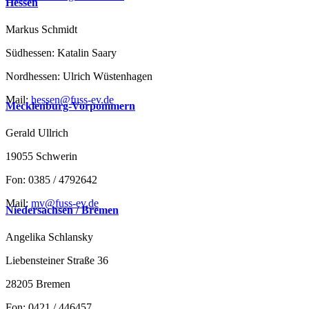
Hessen
Markus Schmidt
Südhessen: Katalin Saary
Nordhessen: Ulrich Wüstenhagen
Mail:
hessen@fuss-ev.de
Mecklenburg-Vorpommern
Gerald Ullrich
19055 Schwerin
Fon: 0385 / 4792642
Mail:
mv@fuss-ev.de
Niedersachsen / Bremen
Angelika Schlansky
Liebensteiner Straße 36
28205 Bremen
Fon: 0421 / 446457