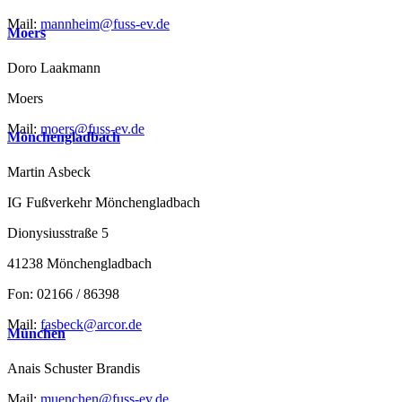
Mail:
mannheim@fuss-ev.de
Moers
Doro Laakmann
Moers
Mail:
moers@fuss-ev.de
Mönchengladbach
Martin Asbeck
IG Fußverkehr Mönchengladbach
Dionysiusstraße 5
41238 Mönchengladbach
Fon: 02166 / 86398
Mail:
fasbeck@arcor.de
München
Anais Schuster Brandis
Mail:
muenchen@fuss-ev.de