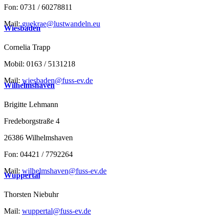
Fon: 0731 / 60278811
Mail:
guekrae@lustwandeln.eu
Wiesbaden
Cornelia Trapp
Mobil: 0163 / 5131218
Mail:
wiesbaden@fuss-ev.de
Wilhelmshaven
Brigitte Lehmann
Fredeborgstraße 4
26386 Wilhelmshaven
Fon: 04421 / 7792264
Mail:
wilhelmshaven@fuss-ev.de
Wuppertal
Thorsten Niebuhr
Mail:
wuppertal@fuss-ev.de