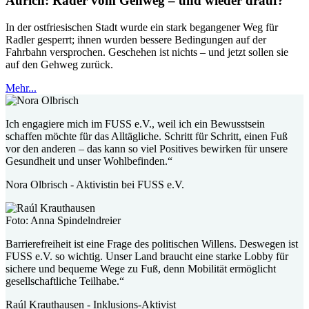
Aurich: Räder vom Gehweg – und wieder drauf?
In der ostfriesischen Stadt wurde ein stark begangener Weg für
Radler gesperrt; ihnen wurden bessere Bedingungen auf der
Fahrbahn versprochen. Geschehen ist nichts – und jetzt sollen sie
auf den Gehweg zurück.
Mehr...
Ich engagiere mich im FUSS e.V., weil ich ein Bewusstsein
schaffen möchte für das Alltägliche. Schritt für Schritt, einen Fuß
vor den anderen – das kann so viel Positives bewirken für unsere
Gesundheit und unser Wohlbefinden.“
Nora Olbrisch - Aktivistin bei FUSS e.V.
Foto: Anna Spindelndreier
Barrierefreiheit ist eine Frage des politischen Willens. Deswegen ist
FUSS e.V. so wichtig. Unser Land braucht eine starke Lobby für
sichere und bequeme Wege zu Fuß, denn Mobilität ermöglicht
gesellschaftliche Teilhabe.“
Raúl Krauthausen - Inklusions-Aktivist