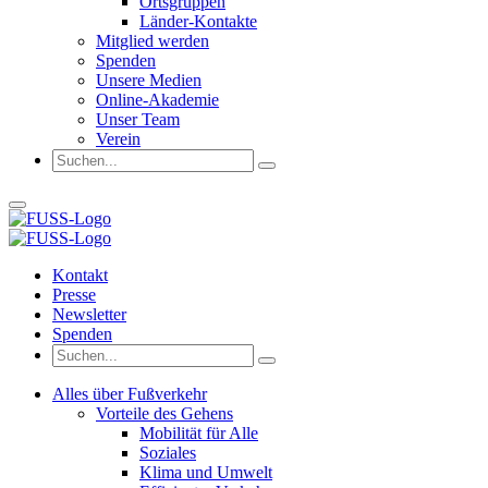
Ortsgruppen
Länder-Kontakte
Mitglied werden
Spenden
Unsere Medien
Online-Akademie
Unser Team
Verein
Kontakt
Presse
Newsletter
Spenden
Alles über Fußverkehr
Vorteile des Gehens
Mobilität für Alle
Soziales
Klima und Umwelt