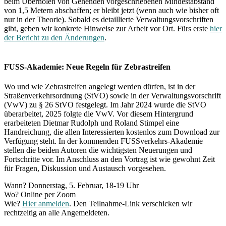
beim Überholen von Gehenden vorgeschriebenen Mindestabstand
von 1,5 Metern abschaffen; er bleibt jetzt (wenn auch wie bisher oft
nur in der Theorie). Sobald es detaillierte Verwaltungsvorschriften
gibt, geben wir konkrete Hinweise zur Arbeit vor Ort. Fürs erste
hier
der Bericht zu den Änderungen
.
FUSS-Akademie: Neue Regeln für Zebrastreifen
Wo und wie Zebrastreifen angelegt werden dürfen, ist in der
Straßenverkehrsordnung (StVO) sowie in der Verwaltungsvorschrift
(VwV) zu § 26 StVO festgelegt. Im Jahr 2024 wurde die StVO
überarbeitet, 2025 folgte die VwV. Vor diesem Hintergrund
erarbeiteten Dietmar Rudolph und Roland Stimpel eine
Handreichung, die allen Interessierten kostenlos zum Download zur
Verfügung steht. In der kommenden FUSSverkehrs-Akademie
stellen die beiden Autoren die wichtigsten Neuerungen und
Fortschritte vor. Im Anschluss an den Vortrag ist wie gewohnt Zeit
für Fragen, Diskussion und Austausch vorgesehen.
Wann? Donnerstag, 5. Februar, 18-19 Uhr
Wo? Online per Zoom
Wie?
Hier anmelden
. Den Teilnahme-Link verschicken wir
rechtzeitig an alle Angemeldeten.