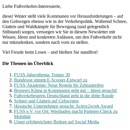
Liebe Fußverkehrs-Interessierte,
dieser Winter stellt viele Kommunen vor Herausforderungen – auf
den Gehwegen ebenso wie in der Verkehrspolitik. Während Schnee,
Glatteis und Wahlkämpfe für Bewegung (und gelegentlich
Stillstand) sorgen, versorgen wir Sie in diesem Newsletter mit
Wissen, Ideen und konkreten Anlässen, um den Fußverkehr nicht
nur mitzudenken, sondern nach vorn zu stellen.
Viel Freude beim Lesen – und bleiben Sie standfest!
Die Themen im Überblick
FUSS-Jahresthema: Tempo 30
Bundesrat stimmt E-Scooter-Entwurf zu
FUSS-Akademie: Neue Regeln für Zebrastreifen
Besseres Klima in Kommunen geht gut – Ideen gesucht!
Fußverkehrspreis Deutschland geht in die dritte Runde
Schnee und Glatteis auf Gehwegen
Hessische Unternehmen gesucht: Active2work Award
FUSS e.V. vor Ort: Wiesbaden macht Parteien-Check zu
Mobilität
Unser erfolgreichster Beitrag auf Social Media