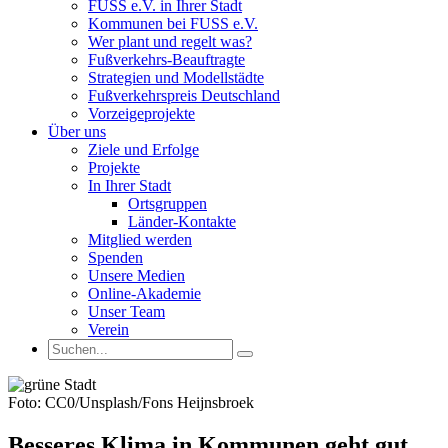
FUSS e.V. in Ihrer Stadt
Kommunen bei FUSS e.V.
Wer plant und regelt was?
Fußverkehrs-Beauftragte
Strategien und Modellstädte
Fußverkehrspreis Deutschland
Vorzeigeprojekte
Über uns
Ziele und Erfolge
Projekte
In Ihrer Stadt
Ortsgruppen
Länder-Kontakte
Mitglied werden
Spenden
Unsere Medien
Online-Akademie
Unser Team
Verein
Foto: CC0/Unsplash/Fons Heijnsbroek
Besseres Klima in Kommunen geht gut