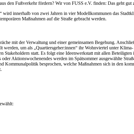
aus den Fußverkehr fördern? Wir von FUSS e.V. finden: Das geht gut
 wird innerhalb von zwei Jahren in vier Modellkommunen das Stadtkl
n temporären Maßnahmen auf die Straße gebracht werden.
äche mit der Verwaltung und einer gemeinsamen Begehung. Anschließe
eschult werden, um als „Quartiersgeher:innen“ ihr Wohnviertel unter Kl
takeholdern statt. Es folgt eine Ideenwerkstatt mit allen Beteiligte
gs oder Aktionswochenendes werden im Spätsommer ausgewählte Straße 
nd Kommunalpolitik besprochen, welche Maßnahmen sich in den kommen
.
ewählt: