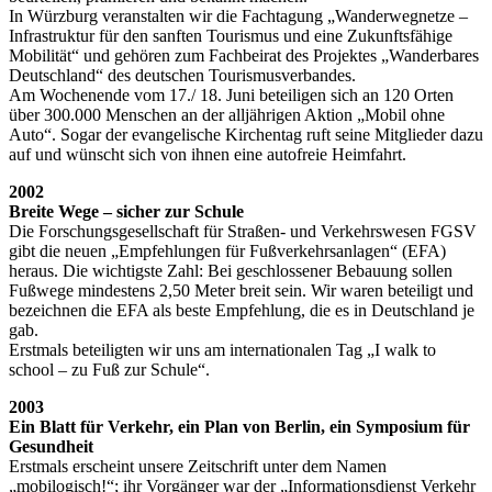
In Würzburg veranstalten wir die Fachtagung „Wanderwegnetze –
Infrastruktur für den sanften Tourismus und eine Zukunftsfähige
Mobilität“ und gehören zum Fachbeirat des Projektes „Wanderbares
Deutschland“ des deutschen Tourismusverbandes.
Am Wochenende vom 17./ 18. Juni beteiligen sich an 120 Orten
über 300.000 Menschen an der alljährigen Aktion „Mobil ohne
Auto“. Sogar der evangelische Kirchentag ruft seine Mitglieder dazu
auf und wünscht sich von ihnen eine autofreie Heimfahrt.
2002
Breite Wege – sicher zur Schule
Die Forschungsgesellschaft für Straßen- und Verkehrswesen FGSV
gibt die neuen „Empfehlungen für Fußverkehrsanlagen“ (EFA)
heraus. Die wichtigste Zahl: Bei geschlossener Bebauung sollen
Fußwege mindestens 2,50 Meter breit sein. Wir waren beteiligt und
bezeichnen die EFA als beste Empfehlung, die es in Deutschland je
gab.
Erstmals beteiligten wir uns am internationalen Tag „I walk to
school – zu Fuß zur Schule“.
2003
Ein Blatt für Verkehr, ein Plan von Berlin, ein Symposium für
Gesundheit
Erstmals erscheint unsere Zeitschrift unter dem Namen
„mobilogisch!“; ihr Vorgänger war der „Informationsdienst Verkehr