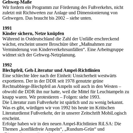
Gehweg-Maße
Wir fordern ein Programm zur Förderung des Fußverkehrs, nicht
zuletzt mit Richtwerten zur Anlage und Dimensionierung von
Gehwegen. Das braucht bis 2002 – siehe unten.
1991
Kinder sichern, Netze knüpfen
Während in Ostdeutschland die Zahl der Unfälle erschreckend
wächst, erscheint unsere Broschüre über „Maßnahmen zur
Verminderung von Kinderverkehrsunfällen“. Eine Arbeitsgruppe
widmet sich der Gehweg-Netzplanung.
1992
Blechpfeil, Geh-Literatur und Ampel-Richtlinien
Eine schlechte Idee nach der Einheit: Unsicherheit westwärts
exportieren. Der in der DDR seit 1978 genutzte grüne
Rechtsabbiege-Blechpfeil an Ampeln soll auch in den Westen –
obwohl die DDR ihn nur hatte, weil die Mittel für Leuchtampeln zu
knapp waren. Wir protestieren – Folgen: siehe 1993.
Die Literatur zum Fußverkehr ist spärlich und zu wenig bekannt.
Was es gibt, würdigen wir von 1992 bis heute im Kritischen
Literaturdienst Fußverkehr, der in unserer Zeitschrift MobiLogisch
erscheint.
Erfolge haben wir in den neuen Ampel-Richtlinien RiLSA: Die
Themen „konfliktfreie Ampeln“, „Rundum-Grün“ und