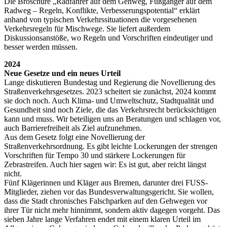
Die Broschüre „Radfahrer auf dem Gehweg, Fußgänger auf dem
Radweg – Regeln, Konflikte, Verbesserungspotential“ erklärt
anhand von typischen Verkehrssituationen die vorgesehenen
Verkehrsregeln für Mischwege. Sie liefert außerdem
Diskussionsanstöße, wo Regeln und Vorschriften eindeutiger und
besser werden müssen.
2024
Neue Gesetze und ein neues Urteil
Lange diskutieren Bundestag und Regierung die Novellierung des
Straßenverkehrsgesetzes. 2023 scheitert sie zunächst, 2024 kommt
sie doch noch. Auch Klima- und Umweltschutz, Stadtqualität und
Gesundheit sind noch Ziele, die das Verkehrsrecht berücksichtigen
kann und muss. Wir beteiligen uns an Beratungen und schlagen vor,
auch Barrierefreiheit als Ziel aufzunehmen.
Aus dem Gesetz folgt eine Novellierung der
Straßenverkehrsordnung. Es gibt leichte Lockerungen der strengen
Vorschriften für Tempo 30 und stärkere Lockerungen für
Zebrastreifen. Auch hier sagen wir: Es ist gut, aber reicht längst
nicht.
Fünf Klägerinnen und Kläger aus Bremen, darunter drei FUSS-
Mitglieder, ziehen vor das Bundesverwaltungsgericht. Sie wollen,
dass die Stadt chronisches Falschparken auf den Gehwegen vor
ihrer Tür nicht mehr hinnimmt, sondern aktiv dagegen vorgeht. Das
sieben Jahre lange Verfahren endet mit einem klaren Urteil im