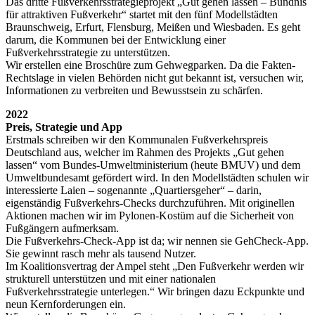
Das dritte Fußverkehrsstrategieprojekt „Gut gehen lassen – Bündnis
für attraktiven Fußverkehr“ startet mit den fünf Modellstädten
Braunschweig, Erfurt, Flensburg, Meißen und Wiesbaden. Es geht
darum, die Kommunen bei der Entwicklung einer
Fußverkehrsstrategie zu unterstützen.
Wir erstellen eine Broschüre zum Gehwegparken. Da die Fakten-
Rechtslage in vielen Behörden nicht gut bekannt ist, versuchen wir,
Informationen zu verbreiten und Bewusstsein zu schärfen.
2022
Preis, Strategie und App
Erstmals schreiben wir den Kommunalen Fußverkehrspreis
Deutschland aus, welcher im Rahmen des Projekts „Gut gehen
lassen“ vom Bundes-Umweltministerium (heute BMUV) und dem
Umweltbundesamt gefördert wird. In den Modellstädten schulen wir
interessierte Laien – sogenannte „Quartiersgeher“ – darin,
eigenständig Fußverkehrs-Checks durchzuführen. Mit originellen
Aktionen machen wir im Pylonen-Kostüm auf die Sicherheit von
Fußgängern aufmerksam.
Die Fußverkehrs-Check-App ist da; wir nennen sie GehCheck-App.
Sie gewinnt rasch mehr als tausend Nutzer.
Im Koalitionsvertrag der Ampel steht „Den Fußverkehr werden wir
strukturell unterstützen und mit einer nationalen
Fußverkehrsstrategie unterlegen.“ Wir bringen dazu Eckpunkte und
neun Kernforderungen ein.