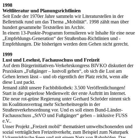
1998
Weltliteratur und Planungsrichtlinien
Seit Ende der 1970er Jahre sammeln wir Literaturstellen in der
Belletristik rund um das Thema „Mobilität“. 1998 zählt man über
hundert gesammelte Textstellen im Archiv.
In einem 13-Punkte-Programm formulieren wir Inhalte für eine neue
„Empfehlungs-Generation“ der Straßenbau-Richtlinien und -
Empfehlungen. Die bisherigen werden dem Gehen nicht gerecht.
1999
Lust und Leselust, Fachausschuss und Freizeit
Auf dem Bürgerinitiativen-Verkehrskongress BIVKO diskutiert der
Praxiskurs „Fußgänger – lustvoll gehen“, ob sich die Lust am
Gehen lernen lässt – und ob eigentlich der Platz reicht, wenn alle
diese Lust packt.
Jemand zählt unsere Fachbibliothek: 3.500 Veröffentlichungen!
Start in die papierlose Medienwelt: der erste Auftritt im Internet.
Die neue rot-grüne Regierung unter Gerhard Schröder nimmt sich
im Koalitionsvertrag mehr Sicherheitsregeln in der
Straßenverkehrsordnung vor. Und es soll einen Bund-Länder-
Fachausschuss „StVO und Fußgänger“ geben – inklusive FUSS
e.V..
Unser Projekt „Freizeit mobil“ thematisiert umweltschonenden und
sozial verträglichen Freizeitverkehr, zum Beispiel zum Naturpark
Uckermärkische Seen und mit einem Netz von Bahnhöfen. Das