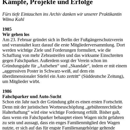
Kämpfe, Projekte und Erfolge
Fürs tiefe Eintauchen ins Archiv danken wir unserer Praktikantin
Wilma Kahl
1985
Wir gehen los
Am 23. Februar gründet sich in Berlin der Fußgängerschutzverein
und veranstaltet kurz darauf die erste Mitgliederversammlung. Dort
werden wichtige Ziele und Forderungen formuliert, wie die
Schaffung von mehr Zebrastreifen und das wirksame Einschreiten
gegen Falschparker. Außerdem sorgt der Verein schon im
Gründungsjahr für „Aufsehen“ und „Skandale“, indem er mit einem
„aggressiven Poster in Schwarz-weiß, auf dem ein
überdimensionaler Stiefel ein Auto zertritt“ (Süddeutsche Zeitung),
um Mitglieder wirbt.
1986
Falschparker und Auto-Sucht
Schon ein Jahr nach der Gründung gibt es einen ersten Fortschritt.
Denn mit der juristischen Wortneuschöpfung „gebührenrechtliche
Halterhaftung“ wird eine wichtige Forderung erfüllt. Bisher galt,
dass wenn ein Falschparker behauptet einen Wagen nicht gefahren
zu sein und aussagt, dass ein enges Familienmitglied den Wagen
nutzte, er sich auf das für engste Familienangehörige geltende