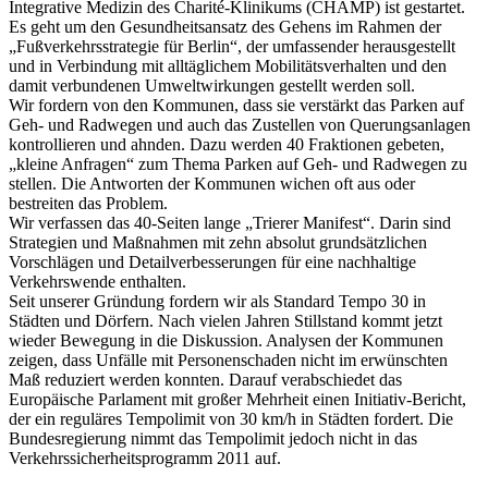
Integrative Medizin des Charité-Klinikums (CHAMP) ist gestartet.
Es geht um den Gesundheitsansatz des Gehens im Rahmen der
„Fußverkehrsstrategie für Berlin“, der umfassender herausgestellt
und in Verbindung mit alltäglichem Mobilitätsverhalten und den
damit verbundenen Umweltwirkungen gestellt werden soll.
Wir fordern von den Kommunen, dass sie verstärkt das Parken auf
Geh- und Radwegen und auch das Zustellen von Querungsanlagen
kontrollieren und ahnden. Dazu werden 40 Fraktionen gebeten,
„kleine Anfragen“ zum Thema Parken auf Geh- und Radwegen zu
stellen. Die Antworten der Kommunen wichen oft aus oder
bestreiten das Problem.
Wir verfassen das 40-Seiten lange „Trierer Manifest“. Darin sind
Strategien und Maßnahmen mit zehn absolut grundsätzlichen
Vorschlägen und Detailverbesserungen für eine nachhaltige
Verkehrswende enthalten.
Seit unserer Gründung fordern wir als Standard Tempo 30 in
Städten und Dörfern. Nach vielen Jahren Stillstand kommt jetzt
wieder Bewegung in die Diskussion. Analysen der Kommunen
zeigen, dass Unfälle mit Personenschaden nicht im erwünschten
Maß reduziert werden konnten. Darauf verabschiedet das
Europäische Parlament mit großer Mehrheit einen Initiativ-Bericht,
der ein reguläres Tempolimit von 30 km/h in Städten fordert. Die
Bundesregierung nimmt das Tempolimit jedoch nicht in das
Verkehrssicherheitsprogramm 2011 auf.