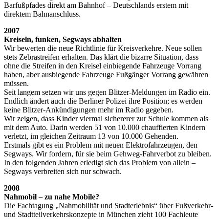
Barfußpfades direkt am Bahnhof – Deutschlands erstem mit
direktem Bahnanschluss.
2007
Kreiseln, funken, Segways abhalten
Wir bewerten die neue Richtlinie für Kreisverkehre. Neue sollen
stets Zebrastreifen erhalten. Das klärt die bizarre Situation, dass
ohne die Streifen in den Kreisel einbiegende Fahrzeuge Vorrang
haben, aber ausbiegende Fahrzeuge Fußgänger Vorrang gewähren
müssen.
Seit langem setzen wir uns gegen Blitzer-Meldungen im Radio ein.
Endlich ändert auch die Berliner Polizei ihre Position; es werden
keine Blitzer-Ankündigungen mehr im Radio gegeben.
Wir zeigen, dass Kinder viermal sichererer zur Schule kommen als
mit dem Auto. Darin werden 51 von 10.000 chauffierten Kindern
verletzt, im gleichen Zeitraum 13 von 10.000 Gehenden.
Erstmals gibt es ein Problem mit neuen Elektrofahrzeugen, den
Segways. Wir fordern, für sie beim Gehweg-Fahrverbot zu bleiben.
In den folgenden Jahren erledigt sich das Problem von allein –
Segways verbreiten sich nur schwach.
2008
Nahmobil – zu nahe Mobile?
Die Fachtagung „Nahmobilität und Stadterlebnis“ über Fußverkehr-
und Stadtteilverkehrskonzepte in München zieht 100 Fachleute