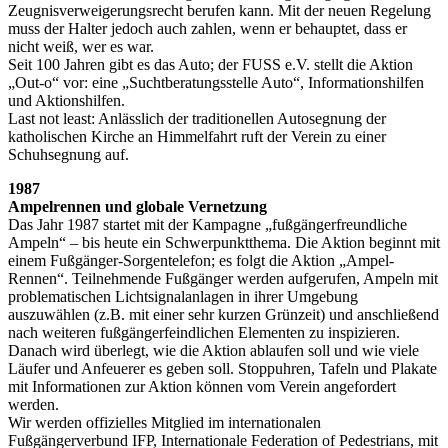
Zeugnisverweigerungsrecht berufen kann. Mit der neuen Regelung
muss der Halter jedoch auch zahlen, wenn er behauptet, dass er
nicht weiß, wer es war.
Seit 100 Jahren gibt es das Auto; der FUSS e.V. stellt die Aktion
„Out-o“ vor: eine „Suchtberatungsstelle Auto“, Informationshilfen
und Aktionshilfen.
Last not least: Anlässlich der traditionellen Autosegnung der
katholischen Kirche an Himmelfahrt ruft der Verein zu einer
Schuhsegnung auf.
1987
Ampelrennen und globale Vernetzung
Das Jahr 1987 startet mit der Kampagne „fußgängerfreundliche
Ampeln“ – bis heute ein Schwerpunktthema. Die Aktion beginnt mit
einem Fußgänger-Sorgentelefon; es folgt die Aktion „Ampel-
Rennen“. Teilnehmende Fußgänger werden aufgerufen, Ampeln mit
problematischen Lichtsignalanlagen in ihrer Umgebung
auszuwählen (z.B. mit einer sehr kurzen Grünzeit) und anschließend
nach weiteren fußgängerfeindlichen Elementen zu inspizieren.
Danach wird überlegt, wie die Aktion ablaufen soll und wie viele
Läufer und Anfeuerer es geben soll. Stoppuhren, Tafeln und Plakate
mit Informationen zur Aktion können vom Verein angefordert
werden.
Wir werden offizielles Mitglied im internationalen
Fußgängerverbund IFP, Internationale Federation of Pedestrians, mit