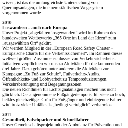
wissen, ist das die umfangreichste Untersuchung von
Querungsanlagen, die in einem städtischen Wegesystem
vorgenommen wurde.
2010
Loswandern – auch nach Europa
Unser Projekt „abgefahren.losgewandert“ wird im Rahmen des
bundesweiten Wettbewerbs „365 Orte im Land der Ideen“ zum
„ausgewählten Ort“ gekürt.
Wir werden Mitglied in der „European Road Safety Charter –
Europäische Charta für die Verkehrssicherheit“. Im Rahmen dieses
weltweit größten Zusammenschlusses von Verkehrssicherheits-
Initiativen verpflichten wir uns zu Aktivitäten für die kommenden
drei Jahre. Dazu gehören unter anderem die Aktivitäten zur
Kampagne „Zu Fuß zur Schule“, Fußverkehrs-Audits,
Öffentlichkeits- und Lobbyarbeit zu Temporeduzierungen,
Verkehrsberuhigung und Begegnungszonen.
Die neuen Richtlinien für Lichtsignalanlagen machen uns nicht
glücklich. Das angenommene Fußgängertempo ist für viele zu hoch;
heikles gleichzeitiges Grün für Fußgänger und einbiegende Fahrer
wird trotz vieler Unfälle als „bedingt verträglich“ verharmlost.
2011
Gesundheit, Falschparker und Schnellfahrer
Unser Gemeinschaftsprojekt mit der Ambulanz für Prävention und