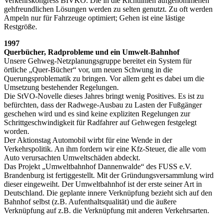
Verkehrskongress BIVKO. Die in die Richtlinien aufgenommenen
gehfreundlichen Lösungen werden zu selten genutzt. Zu oft werden
Ampeln nur für Fahrzeuge optimiert; Gehen ist eine lästige
Restgröße.
1997
Querbücher, Radprobleme und ein Umwelt-Bahnhof
Unsere Gehweg-Netzplanungsgruppe bereitet ein System für
örtliche „Quer-Bücher“ vor, um neuen Schwung in die
Querungsproblematik zu bringen. Vor allem geht es dabei um die
Umsetzung bestehender Regelungen.
Die StVO-Novelle dieses Jahres bringt wenig Positives. Es ist zu
befürchten, dass der Radwege-Ausbau zu Lasten der Fußgänger
geschehen wird und es sind keine expliziten Regelungen zur
Schrittgeschwindigkeit für Radfahrer auf Gehwegen festgelegt
worden.
Der Aktionstag Automobil wirbt für eine Wende in der
Verkehrspolitik. An ihm fordern wir eine Kfz-Steuer, die alle vom
Auto verursachten Umweltschäden abdeckt.
Das Projekt „Umweltbahnhof Dannenwalde“ des FUSS e.V.
Brandenburg ist fertiggestellt. Mit der Gründungsversammlung wird
dieser eingeweiht. Der Umweltbahnhof ist der erste seiner Art in
Deutschland. Die geplante innere Verknüpfung bezieht sich auf den
Bahnhof selbst (z.B. Aufenthaltsqualität) und die äußere
Verknüpfung auf z.B. die Verknüpfung mit anderen Verkehrsarten.