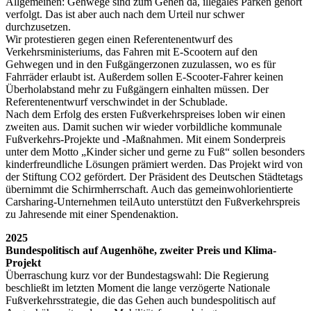
Allgemeinen: Gehwege sind zum Gehen da, illegales Parken gehört
verfolgt. Das ist aber auch nach dem Urteil nur schwer
durchzusetzen.
Wir protestieren gegen einen Referentenentwurf des
Verkehrsministeriums, das Fahren mit E-Scootern auf den
Gehwegen und in den Fußgängerzonen zuzulassen, wo es für
Fahrräder erlaubt ist. Außerdem sollen E-Scooter-Fahrer keinen
Überholabstand mehr zu Fußgängern einhalten müssen. Der
Referentenentwurf verschwindet in der Schublade.
Nach dem Erfolg des ersten Fußverkehrspreises loben wir einen
zweiten aus. Damit suchen wir wieder vorbildliche kommunale
Fußverkehrs-Projekte und -Maßnahmen. Mit einem Sonderpreis
unter dem Motto „Kinder sicher und gerne zu Fuß“ sollen besonders
kinderfreundliche Lösungen prämiert werden. Das Projekt wird von
der Stiftung CO2 gefördert. Der Präsident des Deutschen Städtetags
übernimmt die Schirmherrschaft. Auch das gemeinwohlorientierte
Carsharing-Unternehmen teilAuto unterstützt den Fußverkehrspreis
zu Jahresende mit einer Spendenaktion.
2025
Bundespolitisch auf Augenhöhe, zweiter Preis und Klima-
Projekt
Überraschung kurz vor der Bundestagswahl: Die Regierung
beschließt im letzten Moment die lange verzögerte Nationale
Fußverkehrsstrategie, die das Gehen auch bundespolitisch auf