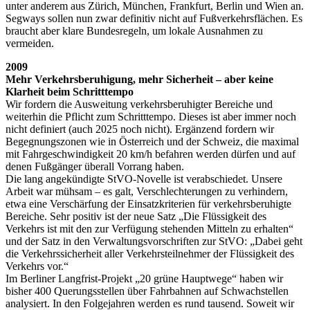
unter anderem aus Zürich, München, Frankfurt, Berlin und Wien an.
Segways sollen nun zwar definitiv nicht auf Fußverkehrsflächen. Es
braucht aber klare Bundesregeln, um lokale Ausnahmen zu
vermeiden.
2009
Mehr Verkehrsberuhigung, mehr Sicherheit – aber keine
Klarheit beim Schritttempo
Wir fordern die Ausweitung verkehrsberuhigter Bereiche und
weiterhin die Pflicht zum Schritttempo. Dieses ist aber immer noch
nicht definiert (auch 2025 noch nicht). Ergänzend fordern wir
Begegnungszonen wie in Österreich und der Schweiz, die maximal
mit Fahrgeschwindigkeit 20 km/h befahren werden dürfen und auf
denen Fußgänger überall Vorrang haben.
Die lang angekündigte StVO-Novelle ist verabschiedet. Unsere
Arbeit war mühsam – es galt, Verschlechterungen zu verhindern,
etwa eine Verschärfung der Einsatzkriterien für verkehrsberuhigte
Bereiche. Sehr positiv ist der neue Satz „Die Flüssigkeit des
Verkehrs ist mit den zur Verfügung stehenden Mitteln zu erhalten“
und der Satz in den Verwaltungsvorschriften zur StVO: „Dabei geht
die Verkehrssicherheit aller Verkehrsteilnehmer der Flüssigkeit des
Verkehrs vor.“
Im Berliner Langfrist-Projekt „20 grüne Hauptwege“ haben wir
bisher 400 Querungsstellen über Fahrbahnen auf Schwachstellen
analysiert. In den Folgejahren werden es rund tausend. Soweit wir