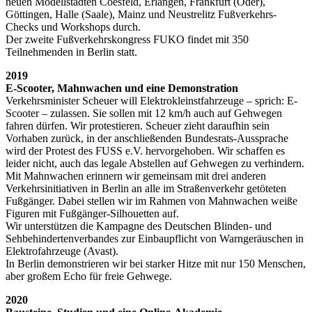
neuen Modellstädten Coesfeld, Erlangen, Frankfurt (Oder),
Göttingen, Halle (Saale), Mainz und Neustrelitz Fußverkehrs-
Checks und Workshops durch.
Der zweite Fußverkehrskongress FUKO findet mit 350
Teilnehmenden in Berlin statt.
2019
E-Scooter, Mahnwachen und eine Demonstration
Verkehrsminister Scheuer will Elektrokleinstfahrzeuge – sprich: E-
Scooter – zulassen. Sie sollen mit 12 km/h auch auf Gehwegen
fahren dürfen. Wir protestieren. Scheuer zieht daraufhin sein
Vorhaben zurück, in der anschließenden Bundesrats-Aussprache
wird der Protest des FUSS e.V. hervorgehoben. Wir schaffen es
leider nicht, auch das legale Abstellen auf Gehwegen zu verhindern.
Mit Mahnwachen erinnern wir gemeinsam mit drei anderen
Verkehrsinitiativen in Berlin an alle im Straßenverkehr getöteten
Fußgänger. Dabei stellen wir im Rahmen von Mahnwachen weiße
Figuren mit Fußgänger-Silhouetten auf.
Wir unterstützen die Kampagne des Deutschen Blinden- und
Sehbehindertenverbandes zur Einbaupflicht von Warngeräuschen in
Elektrofahrzeuge (Avast).
In Berlin demonstrieren wir bei starker Hitze mit nur 150 Menschen,
aber großem Echo für freie Gehwege.
2020