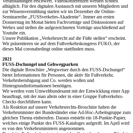
Veranstaltungen erschwert. Videokonferenzen werden schnell
alltäglich. Für den digitalen Austausch mit unseren Mitgliedern und
zur Wissensvermittlung starten wir im Dezember die Online-
Seminarreihe „FUSSverkehrs-Akademie“. Immer am ersten
Donnerstag im Monat bieten Fachvorträge und Diskussionen auf
Webex und stellen die aufgezeichneten Vorträge anschließend auf
Youtube ein.
Unsere Publikation „Verkehrsrecht auf die Füße stellen“ erscheint.
Wir präsentieren sie auf dem Fußverkehrskongress FUKO, der
dieses Mal coronabedingt online stattfinden muss.
2021
FUSS-Dschungel und Gehwegparken
Die digitale Broschüre „Wegweiser durch den FUSS-Dschungel“
bietet Informationen für Personen, die aktiv für Fußverkehr,
Verkehrsberuhigung und Co. werden wollen und
Hintergrundinformationen benötigen.
Wir werden vom Umweltbundesamt mit der Entwicklung einer App
beauftragt, mit der man allein oder in einer Gruppe Fußverkehrs-
Checks durchführen kann.
Als Reaktion auf unsere Verkehrsrechts-Broschüre haben die
Verkehrsminister der Bundesländer eine Ad-Hoc-Arbeitsgruppe zum
gleichen Thema einberufen. Daraus entsteht ein 18-Punkte-Papier,
welches einige Punkte des FUSS-Kataloges aufgreift. Im April wird
es von den Verkehrsministern angenommen.