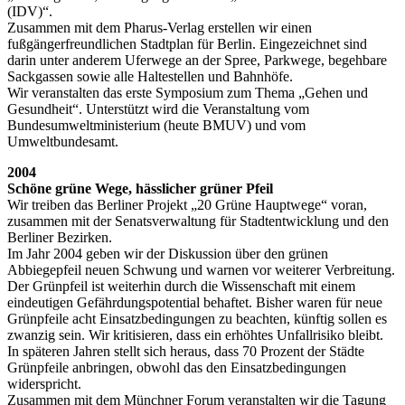
(IDV)“.
Zusammen mit dem Pharus-Verlag erstellen wir einen
fußgängerfreundlichen Stadtplan für Berlin. Eingezeichnet sind
darin unter anderem Uferwege an der Spree, Parkwege, begehbare
Sackgassen sowie alle Haltestellen und Bahnhöfe.
Wir veranstalten das erste Symposium zum Thema „Gehen und
Gesundheit“. Unterstützt wird die Veranstaltung vom
Bundesumweltministerium (heute BMUV) und vom
Umweltbundesamt.
2004
Schöne grüne Wege, hässlicher grüner Pfeil
Wir treiben das Berliner Projekt „20 Grüne Hauptwege“ voran,
zusammen mit der Senatsverwaltung für Stadtentwicklung und den
Berliner Bezirken.
Im Jahr 2004 geben wir der Diskussion über den grünen
Abbiegepfeil neuen Schwung und warnen vor weiterer Verbreitung.
Der Grünpfeil ist weiterhin durch die Wissenschaft mit einem
eindeutigen Gefährdungspotential behaftet. Bisher waren für neue
Grünpfeile acht Einsatzbedingungen zu beachten, künftig sollen es
zwanzig sein. Wir kritisieren, dass ein erhöhtes Unfallrisiko bleibt.
In späteren Jahren stellt sich heraus, dass 70 Prozent der Städte
Grünpfeile anbringen, obwohl das den Einsatzbedingungen
widerspricht.
Zusammen mit dem Münchner Forum veranstalten wir die Tagung