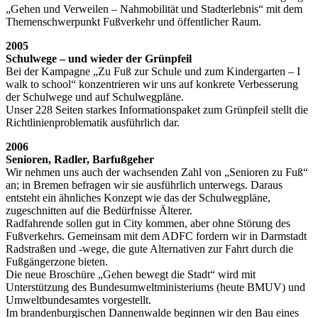
„Gehen und Verweilen – Nahmobilität und Stadterlebnis“ mit dem
Themenschwerpunkt Fußverkehr und öffentlicher Raum.
2005
Schulwege – und wieder der Grünpfeil
Bei der Kampagne „Zu Fuß zur Schule und zum Kindergarten – I
walk to school“ konzentrieren wir uns auf konkrete Verbesserung
der Schulwege und auf Schulwegpläne.
Unser 228 Seiten starkes Informationspaket zum Grünpfeil stellt die
Richtlinienproblematik ausführlich dar.
2006
Senioren, Radler, Barfußgeher
Wir nehmen uns auch der wachsenden Zahl von „Senioren zu Fuß“
an; in Bremen befragen wir sie ausführlich unterwegs. Daraus
entsteht ein ähnliches Konzept wie das der Schulwegpläne,
zugeschnitten auf die Bedürfnisse Älterer.
Radfahrende sollen gut in City kommen, aber ohne Störung des
Fußverkehrs. Gemeinsam mit dem ADFC fordern wir in Darmstadt
Radstraßen und -wege, die gute Alternativen zur Fahrt durch die
Fußgängerzone bieten.
Die neue Broschüre „Gehen bewegt die Stadt“ wird mit
Unterstützung des Bundesumweltministeriums (heute BMUV) und
Umweltbundesamtes vorgestellt.
Im brandenburgischen Dannenwalde beginnen wir den Bau eines