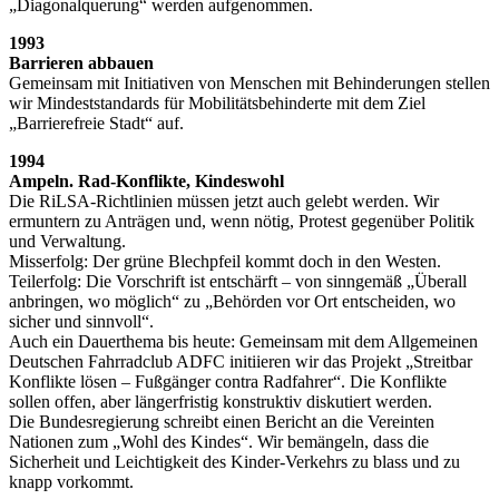
„Diagonalquerung“ werden aufgenommen.
1993
Barrieren abbauen
Gemeinsam mit Initiativen von Menschen mit Behinderungen stellen
wir Mindeststandards für Mobilitätsbehinderte mit dem Ziel
„Barrierefreie Stadt“ auf.
1994
Ampeln. Rad-Konflikte, Kindeswohl
Die RiLSA-Richtlinien müssen jetzt auch gelebt werden. Wir
ermuntern zu Anträgen und, wenn nötig, Protest gegenüber Politik
und Verwaltung.
Misserfolg: Der grüne Blechpfeil kommt doch in den Westen.
Teilerfolg: Die Vorschrift ist entschärft – von sinngemäß „Überall
anbringen, wo möglich“ zu „Behörden vor Ort entscheiden, wo
sicher und sinnvoll“.
Auch ein Dauerthema bis heute: Gemeinsam mit dem Allgemeinen
Deutschen Fahrradclub ADFC initiieren wir das Projekt „Streitbar
Konflikte lösen – Fußgänger contra Radfahrer“. Die Konflikte
sollen offen, aber längerfristig konstruktiv diskutiert werden.
Die Bundesregierung schreibt einen Bericht an die Vereinten
Nationen zum „Wohl des Kindes“. Wir bemängeln, dass die
Sicherheit und Leichtigkeit des Kinder-Verkehrs zu blass und zu
knapp vorkommt.