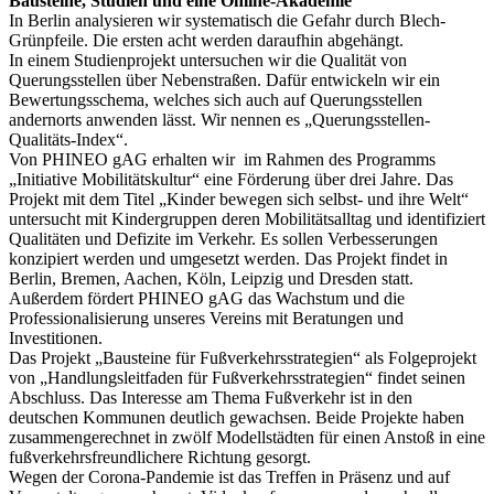
Bausteine, Studien und eine Online-Akademie
In Berlin analysieren wir systematisch die Gefahr durch Blech-
Grünpfeile. Die ersten acht werden daraufhin abgehängt.
In einem Studienprojekt untersuchen wir die Qualität von
Querungsstellen über Nebenstraßen. Dafür entwickeln wir ein
Bewertungsschema, welches sich auch auf Querungsstellen
andernorts anwenden lässt. Wir nennen es „Querungsstellen-
Qualitäts-Index“.
Von PHINEO gAG erhalten wir im Rahmen des Programms
„Initiative Mobilitätskultur“ eine Förderung über drei Jahre. Das
Projekt mit dem Titel „Kinder bewegen sich selbst- und ihre Welt“
untersucht mit Kindergruppen deren Mobilitätsalltag und identifiziert
Qualitäten und Defizite im Verkehr. Es sollen Verbesserungen
konzipiert werden und umgesetzt werden. Das Projekt findet in
Berlin, Bremen, Aachen, Köln, Leipzig und Dresden statt.
Außerdem fördert PHINEO gAG das Wachstum und die
Professionalisierung unseres Vereins mit Beratungen und
Investitionen.
Das Projekt „Bausteine für Fußverkehrsstrategien“ als Folgeprojekt
von „Handlungsleitfaden für Fußverkehrsstrategien“ findet seinen
Abschluss. Das Interesse am Thema Fußverkehr ist in den
deutschen Kommunen deutlich gewachsen. Beide Projekte haben
zusammengerechnet in zwölf Modellstädten für einen Anstoß in eine
fußverkehrsfreundlichere Richtung gesorgt.
Wegen der Corona-Pandemie ist das Treffen in Präsenz und auf