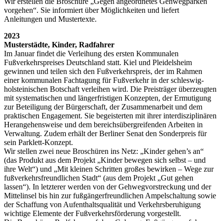
Wir erstellen die Broschüre „Gegen angeordnetes Gehwegparken
vorgehen“. Sie informiert über Möglichkeiten und liefert
Anleitungen und Mustertexte.
2023
Musterstädte, Kinder, Radfahrer
Im Januar findet die Verleihung des ersten Kommunalen
Fußverkehrspreises Deutschland statt. Kiel und Pleidelsheim
gewinnen und teilen sich den Fußverkehrspreis, der im Rahmen
einer kommunalen Fachtagung für Fußverkehr in der schleswig-
holsteinischen Botschaft verleihen wird. Die Preisträger überzeugten
mit systematischen und längerfristigen Konzepten, der Ermutigung
zur Beteiligung der Bürgerschaft, der Zusammenarbeit und dem
praktischen Engagement. Sie begeisterten mit ihrer interdisziplinären
Herangehensweise und dem bereichsübergreifenden Arbeiten in
Verwaltung. Zudem erhält der Berliner Senat den Sonderpreis für
sein Parklett-Konzept.
Wir stellen zwei neue Broschüren ins Netz: „Kinder gehen’s an“
(das Produkt aus dem Projekt „Kinder bewegen sich selbst – und
ihre Welt“) und „Mit kleinen Schritten großes bewirken – Wege zur
fußverkehrsfreundlichen Stadt“ (aus dem Projekt „Gut gehen
lassen“). In letzterer werden von der Gehwegvorstreckung und der
Mittelinsel bis hin zur fußgängerfreundlichen Ampelschaltung sowie
der Schaffung von Aufenthaltsqualität und Verkehrsberuhigung
wichtige Elemente der Fußverkehrsförderung vorgestellt.