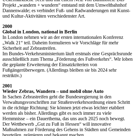
Projekt „wandern + wundern“ entstand mit dem Umweltbahnhof
Dannenwalde; es verbindet Fuß- und Radwanderungen mit Kunst-
und Kultur-Aktivitäten verschiedenster Art.
2000
Global in London, national in Berlin
In London nehmen wir an der ersten internationalen Konferenz
„Walk 21“ teil. Daheim formulieren wir Vorschläge für mehr
Sicherheit auf Zebrastreifen.
Im Bundes-Verkehrsministerium läuft erstmals eine Gesprächsrunde
ausschließlich zum Thema „Förderung des Fußverkehrs“. Wir loben
die geplante Erweiterung der Einsatzkriterien von
Fußgängerüberwegen. (Allerdings bleiben sie bis 2024 sehr
restriktiv.)
2001
Wieder Zebras, Wandern – und mobil ohne Auto
In Sachen Zebrastreifen geht die Bundesregierung in den
Verwaltungsvorschriften zur Straßenverkehrsordnung einen Schritt
in die richtige Richtung: Sie können jetzt etwas leichter etabliert
werden als bisher. Allerdings gibt es noch immer zu viele
Hemmnisse – ein Dauerthema, das uns auch 2025 noch bewegt.
Der Wettbewerb „Gut zu Fuß in Hessen“ will innovative
Maßnahmen zur Förderung des Gehens in Städten und Gemeinden
beurteilen, prämieren und bekannt machen.