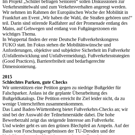
Im Projekt „Schüler befragen Senioren“ sollen Diskussionen zur
Verkehrsmittelwahl und zum Verkehrsverhalten angeregt werden.
Wir nehmen im Rahmen der Europäischen Woche der Mobilität in
Frankfurt am Event „Wir haben die Wahl, die Straßen gehören uns!“
teil. Darin sind störende Radfahrer auf der Promenade entlang des
Mains, auf Gehwegen und entlang von Fußgängerzonen ein
wichtiges Thema.
In Wuppertal finden der erste Deutsche Fußverkehrskongress
FUKO statt. Im Fokus stehen die Mobilitätswünsche und
Anforderungen, objektive und subjektive Sicherheit im Fußverkehr
(Unfallentwicklung und Unfallvermeidung), Fußverkehrsstrategien
(Good Practices), Barrierefreiheit und bedarfsgerechte
Dimensionierung.
2015
Schlechtes Parken, gute Checks
Wir unterstützen eine Petition gegen zu niedrige Bußgelder für
Falschparker. Anlass ist die geplante Überarbeitung des
Bußgeldkatalogs. Die Petition erreicht ihr Ziel leider nicht, da zu
wenige Unterschriften zusammenkommen.
Das Land Baden-Württemberg bietet Fußverkehrs-Checks an; wir
sind bei der Auswahl der Teilnehmerstädte dabei. Die hohe
Bewerberzahl zeigt das steigende Interesse am Fußverkehr.
Und wieder geht es um den grünen Blechpfeil an Ampeln. Auf der
Basis von Forschungsergebnissen der TU-Dresden und der