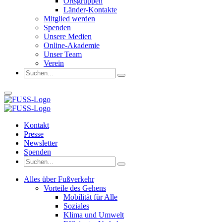
Ortsgruppen
Länder-Kontakte
Mitglied werden
Spenden
Unsere Medien
Online-Akademie
Unser Team
Verein
Kontakt
Presse
Newsletter
Spenden
Alles über Fußverkehr
Vorteile des Gehens
Mobilität für Alle
Soziales
Klima und Umwelt