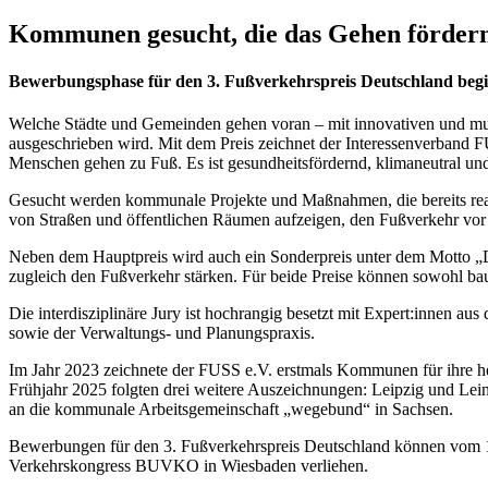
Kommunen gesucht, die das Gehen förder
Bewerbungsphase für den 3. Fußverkehrspreis Deutschland beg
Welche Städte und Gemeinden gehen voran – mit innovativen und mut
ausgeschrieben wird. Mit dem Preis zeichnet der Interessenverband F
Menschen gehen zu Fuß. Es ist gesundheitsfördernd, klimaneutral und
Gesucht werden kommunale Projekte und Maßnahmen, die bereits realis
von Straßen und öffentlichen Räumen aufzeigen, den Fußverkehr vor
Neben dem Hauptpreis wird auch ein Sonderpreis unter dem Motto „Da
zugleich den Fußverkehr stärken. Für beide Preise können sowohl b
Die interdisziplinäre Jury ist hochrangig besetzt mit Expert:innen 
sowie der Verwaltungs- und Planungspraxis.
Im Jahr 2023 zeichnete der FUSS e.V. erstmals Kommunen für ihre he
Frühjahr 2025 folgten drei weitere Auszeichnungen: Leipzig und Lein
an die kommunale Arbeitsgemeinschaft „wegebund“ in Sachsen.
Bewerbungen für den 3. Fußverkehrspreis Deutschland können vom 
Verkehrskongress BUVKO in Wiesbaden verliehen.