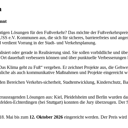
n
innt
igen Lösungen für den Fußverkehr? Das möchte der Fußverkehrspreis D
USS e.V. Kommunen aus, die sich für sicheres, barrierefreies und ange
 verdient Vorrang in der Stadt- und Verkehrsplanung.
iert oder gerade in Realisierung sind. Sie sollen vorbildliche und üb
 Ort dauerhaft verbessern können und über punktuelle Verbesserungen
s Klima geht zu Fuß“ vergeben. Er zeichnet Projekte aus, die Gehwege
auliche als auch kommunikative Maßnahmen und Projekte eingereicht w
aus den Bereichen Verkehrs-sicherheit, Stadtentwicklung, Kinderschutz
rausragenden Lösungen aus: Kiel, Pleidelsheim und Berlin wurden dama
felden-Echterdingen (bei Stuttgart) konnten die Jury überzeugen. Der
18. Mai bis zum
12. Oktober 2026
eingereicht werden. Der Preis wir