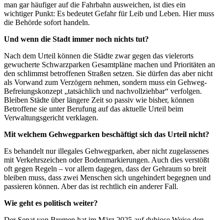
man gar häufiger auf die Fahrbahn ausweichen, ist dies ein
wichtiger Punkt: Es bedeutet Gefahr für Leib und Leben. Hier muss
die Behörde sofort handeln.
Und wenn die Stadt immer noch nichts tut?
Nach dem Urteil können die Städte zwar gegen das vielerorts
gewucherte Schwarzparken Gesamtpläne machen und Prioritäten an
den schlimmst betroffenen Straßen setzen. Sie dürfen das aber nicht
als Vorwand zum Verzögern nehmen, sondern muss ein Gehweg-
Befreiungskonzept „tatsächlich und nachvollziehbar“ verfolgen.
Bleiben Städte über längere Zeit so passiv wie bisher, können
Betroffene sie unter Berufung auf das aktuelle Urteil beim
Verwaltungsgericht verklagen.
Mit welchem Gehwegparken beschäftigt sich das Urteil nicht?
Es behandelt nur illegales Gehwegparken, aber nicht zugelassenes
mit Verkehrszeichen oder Bodenmarkierungen. Auch dies verstößt
oft gegen Regeln – vor allem dagegen, dass der Gehraum so breit
bleiben muss, dass zwei Menschen sich ungehindert begegnen und
passieren können. Aber das ist rechtlich ein anderer Fall.
Wie geht es politisch weiter?
Der Senat von Bremen hat im März 2025 auf dubiose Weise den