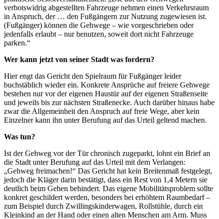
verbotswidrig abgestellten Fahrzeuge nehmen einen Verkehrsraum
in Anspruch, der … den Fußgängern zur Nutzung zugewiesen ist.
(Fußgänger) können die Gehwege – wie vorgeschrieben oder
jedenfalls erlaubt – nur benutzen, soweit dort nicht Fahrzeuge
parken.“
Wer kann jetzt von seiner Stadt was fordern?
Hier engt das Gericht den Spielraum für Fußgänger leider
buchstäblich wieder ein. Konkrete Ansprüche auf freiere Gehwege
bestehen nur vor der eigenen Haustür auf der eigenen Straßenseite
und jeweils bis zur nächsten Straßenecke. Auch darüber hinaus habe
zwar die Allgemeinheit den Anspruch auf freie Wege, aber kein
Einzelner kann ihn unter Berufung auf das Urteil geltend machen.
Was tun?
Ist der Gehweg vor der Tür chronisch zugeparkt, lohnt ein Brief an
die Stadt unter Berufung auf das Urteil mit dem Verlangen:
„Gehweg freimachen!“ Das Gericht hat kein Breitenmaß festgelegt,
jedoch die Kläger darin bestätigt, dass ein Rest von 1,4 Metern sie
deutlich beim Gehen behindert. Das eigene Mobilitätsproblem sollte
konkret geschildert werden, besonders bei erhöhtem Raumbedarf –
zum Beispiel durch Zwillingskinderwagen, Rollstühle, durch ein
Kleinkind an der Hand oder einen alten Menschen am Arm. Muss