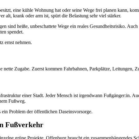
 besitzt, eine kühle Wohnung hat oder seine Wege frei planen kann, ko
 alt, krank oder arm ist, spürt die Belastung sehr viel stärker.
en sind heiße, unbeschattete Wege ein reales Gesundheitsrisiko. Auch
ten spendet.
tz ernst nehmen.
ine nette Zugabe. Zuerst kommen Fahrbahnen, Parkplätze, Leitungen, Zu
frastruktur einer Stadt. Jeder Mensch ist irgendwann Fußgänger:in. Au
einem Fußweg.
 ein Problem der öffentlichen Daseinsvorsorge.
en Fußverkehr
inzelne grüne Projekte. Offenburg braucht ein zusammenhängendes Scha