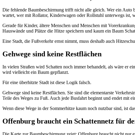
Die fehlende Baumbeschirmung trifft nicht alle gleich. Wer ein Auto
wartet, wer mit Rollator, Kinderwagen oder Rollstuhl unterwegs ist, wer
Gerade für Kinder, ältere Menschen und Menschen mit Vorerkrankung
Hauswände und Plätze die Hitze speichern und kaum ein Baum Schat
Eine Stadt, die Fußverkehr ernst nimmt, muss deshalb auch Hitzeschu
Gehwege sind keine Restflächen
In vielen Straßen wird Schatten noch immer behandelt, als wäre er e
wird vielleicht ein Baum gepflanzt.
Für eine überhitzte Stadt ist diese Logik falsch.
Gehwege sind keine Restflächen. Sie sind die elementarste Verkehrsin
Teile des Weges zu Fuß. Auch jede Busfahrt beginnt und endet mit 
Wenn diese Wege in der Sommerhitze kaum noch nutzbar sind, ist das
Offenburg braucht ein Schattennetz für d
Die Karte zur Baumbeschirmung zeigt: Offenburg braucht nicht nur e