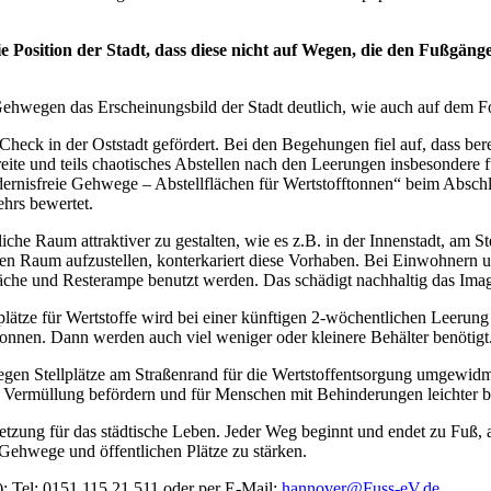
e Position der Stadt, dass diese nicht auf Wegen, die den Fußgän
Gehwegen das Erscheinungsbild der Stadt deutlich, wie auch auf dem F
heck in der Oststadt gefördert. Bei den Begehungen fiel auf, dass be
ite und teils chaotisches Abstellen nach den Leerungen insbesondere
ernisfreie Gehwege – Abstellflächen für Wertstofftonnen“ beim Absc
hrs bewertet.
iche Raum attraktiver zu gestalten, wie es z.B. in der Innenstadt, am 
 Raum aufzustellen, konterkariert diese Vorhaben. Bei Einwohnern und
he und Resterampe benutzt werden. Das schädigt nachhaltig das Ima
tze für Wertstoffe wird bei einer künftigen 2-wöchentlichen Leerung d
Tonnen. Dann werden auch viel weniger oder kleinere Behälter benötigt
en Stellplätze am Straßenrand für die Wertstoffentsorgung umgewidmet
er Vermüllung befördern und für Menschen mit Behinderungen leichter be
setzung für das städtische Leben. Jeder Weg beginnt und endet zu Fuß
re Gehwege und öffentlichen Plätze zu stärken.
: Tel: 0151 115 21 511 oder per E-Mail:
hannover@Fuss-eV.de