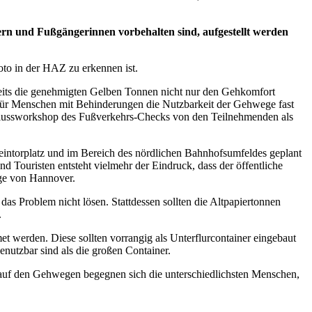
gern und Fußgängerinnen vorbehalten sind, aufgestellt werden
oto in der HAZ zu erkennen ist.
reits die genehmigten Gelben Tonnen nicht nur den Gehkomfort
 für Menschen mit Behinderungen die Nutzbarkeit der Gehwege fast
hlussworkshop des Fußverkehrs-Checks von den Teilnehmenden als
Steintorplatz und im Bereich des nördlichen Bahnhofsumfeldes geplant
 Touristen entsteht vielmehr der Eindruck, dass der öffentliche
ge von Hannover.
as Problem nicht lösen. Stattdessen sollten die Altpapiertonnen
.
 werden. Diese sollten vorrangig als Unterflurcontainer eingebaut
nutzbar sind als die großen Container.
, auf den Gehwegen begegnen sich die unterschiedlichsten Menschen,