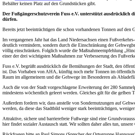
Behälter keinen Platz
auf den Grundstücken gibt.
Der Fußgängerschutzverein Fuss e.V. unterstützt ausdrücklich di
dürfen.
Bereits jetzt beeinträchtigen die schon vorhandenen Tonnen auf den 
Im vergangenen Jahr hat das Land Niedersachsen einen Fußverkehrs-C
deutlich vermindern, sondern durch die Einschränkung der Gehwegbre
völlig einschränken. Folglich wurde die Maßnahmeempfehlung „Hind
einer der drei wichtigsten Maßnahmen zur Verbesserung des Fußverke
Fuss e.V. begrüßt ausdrücklich die Bemühungen der Stadt, den öffentl
ist. Das Vorhaben von AHA, künftig noch mehr Tonnen im öffentlichen
Raum im allgemeinem und die Gehwege im Besonderen als Abladefläc
Auch die von der Stadt vorgeschlagene Erweiterung der 280 Sammelplä
mindestens wöchentlich geleert werden. Gleiches gilt für die gelben 
Außerdem fordern wir, dass anstelle von Sondernutzungen auf Gehweg
werden, da diese das Stadtbild weniger stark beeinträchtigen, wenig
Attraktive, sichere und barrierefreie Fußwege sind eine Grundvoraus
hier findet sozialer Austausch statt. Wir sollten daher alles tun, unse
Rückfragen bitte an Paul Simons (Sprecher der Ortsgruppe Hannover)