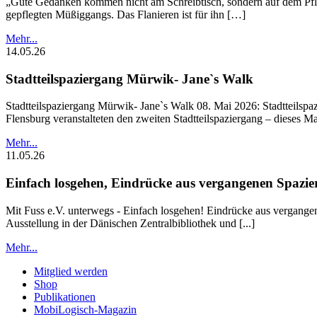
„Gute Gedanken kommen nicht am Schreibtisch, sondern auf dem Pflas
gepflegten Müßiggangs. Das Flanieren ist für ihn […]
Mehr...
14.05.26
Stadtteilspaziergang Mürwik- Jane`s Walk
Stadtteilspaziergang Mürwik- Jane`s Walk 08. Mai 2026: Stadtteil
Flensburg veranstalteten den zweiten Stadtteilspaziergang – dieses Mal
Mehr...
11.05.26
Einfach losgehen, Eindrücke aus vergangenen Spazi
Mit Fuss e.V. unterwegs - Einfach losgehen! Eindrücke aus vergangen
Ausstellung in der Dänischen Zentralbibliothek und [...]
Mehr...
Mitglied werden
Shop
Publikationen
MobiLogisch-Magazin