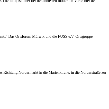
he Idler, ist einer der bekanntesten modernen Verfechter des
zpunkt“ Das Ortsforum Mürwik und die FUSS e.V. Ortsgruppe
s Richtung Nordermarkt in die Marienkirche, in die Norderstraße zur