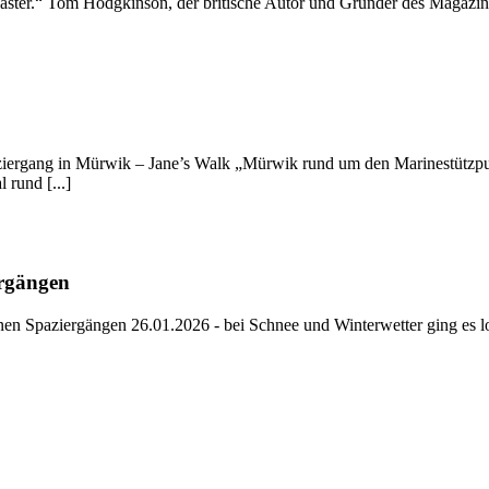
ter.“ Tom Hodgkinson, der britische Autor und Gründer des Magazins T
spaziergang in Mürwik – Jane’s Walk „Mürwik rund um den Marinestüt
 rund [...]
ergängen
en Spaziergängen 26.01.2026 - bei Schnee und Winterwetter ging es lo