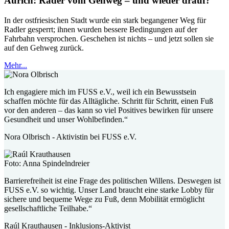
Aurich: Räder vom Gehweg – und wieder drauf?
In der ostfriesischen Stadt wurde ein stark begangener Weg für
Radler gesperrt; ihnen wurden bessere Bedingungen auf der
Fahrbahn versprochen. Geschehen ist nichts – und jetzt sollen sie
auf den Gehweg zurück.
Mehr...
Ich engagiere mich im FUSS e.V., weil ich ein Bewusstsein
schaffen möchte für das Alltägliche. Schritt für Schritt, einen Fuß
vor den anderen – das kann so viel Positives bewirken für unsere
Gesundheit und unser Wohlbefinden.“
Nora Olbrisch - Aktivistin bei FUSS e.V.
Foto: Anna Spindelndreier
Barrierefreiheit ist eine Frage des politischen Willens. Deswegen ist
FUSS e.V. so wichtig. Unser Land braucht eine starke Lobby für
sichere und bequeme Wege zu Fuß, denn Mobilität ermöglicht
gesellschaftliche Teilhabe.“
Raúl Krauthausen - Inklusions-Aktivist